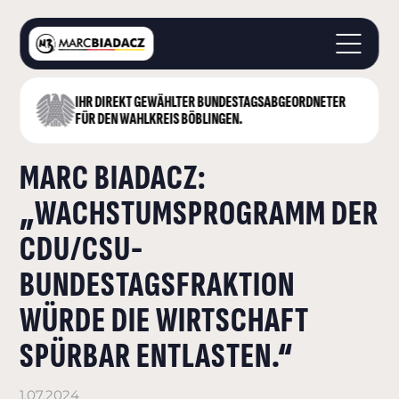
IHR DIREKT GEWÄHLTER BUNDESTAGS­ABGEORDNETER
STARTSEITE
FÜR DEN WAHLKREIS BÖBLINGEN.
ÜBER MICH
MARC BIADACZ:
LANDKREIS BÖBLINGEN
DEUTSCHER BUNDESTAG
„WACHSTUMSPROGRAMM DER
AKTUELLES
CDU/CSU-
KONTAKT
BUNDESTAGSFRAKTION
WÜRDE DIE WIRTSCHAFT
SPÜRBAR ENTLASTEN.“
1.07.2024