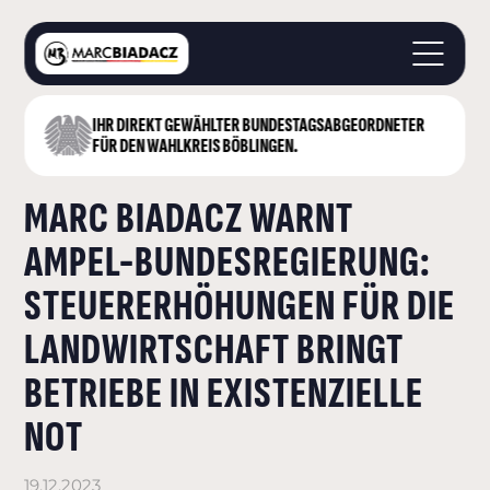
IHR DIREKT GEWÄHLTER BUNDESTAGS­ABGEORDNETER
STARTSEITE
FÜR DEN WAHLKREIS BÖBLINGEN.
ÜBER MICH
MARC BIADACZ WARNT
LANDKREIS BÖBLINGEN
DEUTSCHER BUNDESTAG
AMPEL-BUNDESREGIERUNG:
AKTUELLES
STEUERERHÖHUNGEN FÜR DIE
KONTAKT
LANDWIRTSCHAFT BRINGT
BETRIEBE IN EXISTENZIELLE
NOT
19.12.2023