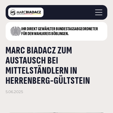
IHR DIREKT GEWÄHLTER BUNDESTAGS­ABGEORDNETER
STARTSEITE
FÜR DEN WAHLKREIS BÖBLINGEN.
ÜBER MICH
MARC BIADACZ ZUM
LANDKREIS BÖBLINGEN
DEUTSCHER BUNDESTAG
AUSTAUSCH BEI
AKTUELLES
MITTELSTÄNDLERN IN
KONTAKT
HERRENBERG-GÜLTSTEIN
5.06.2025