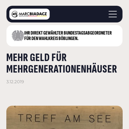
IHR DIREKT GEWÄHLTER BUNDESTAGS­ABGEORDNETER
STARTSEITE
FÜR DEN WAHLKREIS BÖBLINGEN.
ÜBER MICH
MEHR GELD FÜR
LANDKREIS BÖBLINGEN
DEUTSCHER BUNDESTAG
MEHRGENERATIONENHÄUSER
AKTUELLES
KONTAKT
3.12.2019