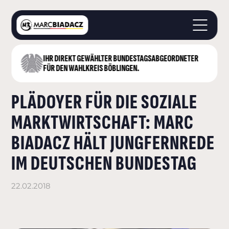
IHR DIREKT GEWÄHLTER BUNDESTAGS­ABGEORDNETER
STARTSEITE
FÜR DEN WAHLKREIS BÖBLINGEN.
ÜBER MICH
PLÄDOYER FÜR DIE SOZIALE
LANDKREIS BÖBLINGEN
DEUTSCHER BUNDESTAG
MARKTWIRTSCHAFT: MARC
AKTUELLES
BIADACZ HÄLT JUNGFERNREDE
KONTAKT
IM DEUTSCHEN BUNDESTAG
22.02.2018