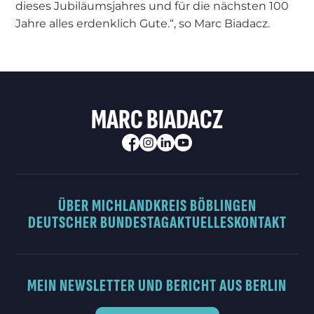
dieses Jubiläumsjahres und für die nächsten 100
Jahre alles erdenklich Gute.“, so Marc Biadacz.
MARC BIADACZ
ÜBER MICH
LANDKREIS BÖBLINGEN
DEUTSCHER BUNDESTAG
AKTUELLES
KONTAKT
MEIN NEWSLETTER UND BERICHT AUS BERLIN