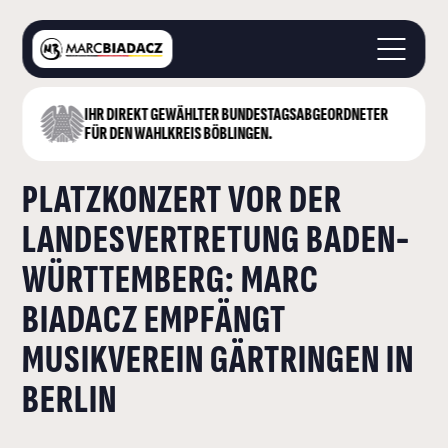
IHR DIREKT GEWÄHLTER BUNDESTAGS­ABGEORDNETER
STARTSEITE
FÜR DEN WAHLKREIS BÖBLINGEN.
ÜBER MICH
PLATZKONZERT VOR DER
LANDKREIS BÖBLINGEN
DEUTSCHER BUNDESTAG
LANDESVERTRETUNG BADEN-
AKTUELLES
WÜRTTEMBERG: MARC
KONTAKT
BIADACZ EMPFÄNGT
MUSIKVEREIN GÄRTRINGEN IN
BERLIN