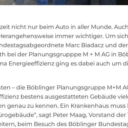
rzeit nicht nur beim Auto in aller Munde. 
e Herangehensweise immer wichtiger. Um sic
ndestagsabgeordnete Marc Biadacz und der
h bei der Planungsgrupppe M + M AG in Bö
 Energieeffizienz ging es dabei auch um d
aten – die Böblinger Planungsgruppe M+M A
izienz bestens ausgestatteten Gebäude vieles
nden genau zu kennen. Ein Krankenhaus muss
 Bürogebäude“, sagt Peter Maag, Vorstand de
beitern, beim Besuch des Böblinger Bundes