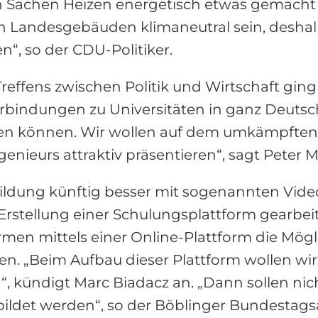
in Sachen Heizen energetisch etwas gemacht
 Landesgebäuden klimaneutral sein, deshal
“, so der CDU-Politiker.
ffens zwischen Politik und Wirtschaft ging 
bindungen zu Universitäten in ganz Deutsch
en können. Wir wollen auf dem umkämpften
enieurs attraktiv präsentieren“, sagt Peter 
ildung künftig besser mit sogenannten Vide
Erstellung einer Schulungsplattform gearbei
irmen mittels einer Online-Plattform die Mög
ulen. „Beim Aufbau dieser Plattform wollen w
ündigt Marc Biadacz an. „Dann sollen nich
bildet werden“, so der Böblinger Bundestag