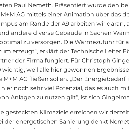
ten Paul Nemeth. Präsentiert wurde den bei
+M AG mittels einer Animation über das der
mpus am Rande der A9 arbeiten wir daran, 
d andere diverse Gebäude in Sachen Wärme
 optimal zu versorgen. Die Wärmezufuhr für 
m erzeugt“, erklärt der Technische Leiter E
artner der Firma fungiert. Für Christoph Gin
A9 wichtig, weil alle hier gewonnen Ergebniss
 M+M AG fließen sollen. „Der Energiebedarf
hier noch sehr viel Potenzial, das es auch mi
 Anlagen zu nutzen gilt“, ist sich Gingelmai
e gesteckten Klimaziele erreichen wir derzei
i der energetischen Sanierung denkt Nemeth 