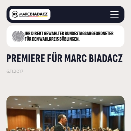
IHR DIREKT GEWÄHLTER BUNDESTAGS­ABGEORDNETER
STARTSEITE
FÜR DEN WAHLKREIS BÖBLINGEN.
ÜBER MICH
PREMIERE FÜR MARC BIADACZ
LANDKREIS BÖBLINGEN
DEUTSCHER BUNDESTAG
AKTUELLES
6.11.2017
KONTAKT