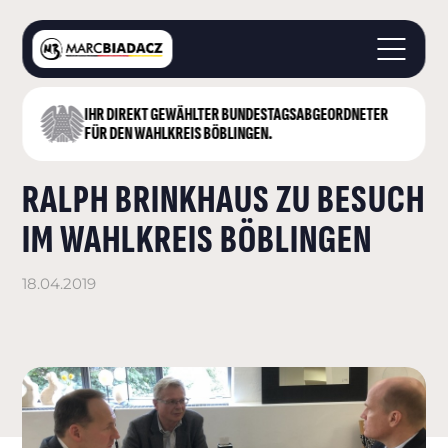
IHR DIREKT GEWÄHLTER BUNDESTAGS­ABGEORDNETER
STARTSEITE
FÜR DEN WAHLKREIS BÖBLINGEN.
ÜBER MICH
RALPH BRINKHAUS ZU BESUCH
LANDKREIS BÖBLINGEN
DEUTSCHER BUNDESTAG
IM WAHLKREIS BÖBLINGEN
AKTUELLES
KONTAKT
18.04.2019