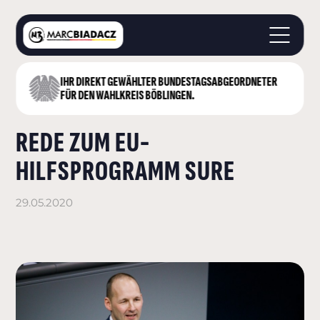
IHR DIREKT GEWÄHLTER BUNDESTAGS­ABGEORDNETER
STARTSEITE
FÜR DEN WAHLKREIS BÖBLINGEN.
ÜBER MICH
REDE ZUM EU-
LANDKREIS BÖBLINGEN
DEUTSCHER BUNDESTAG
HILFSPROGRAMM SURE
AKTUELLES
KONTAKT
29.05.2020