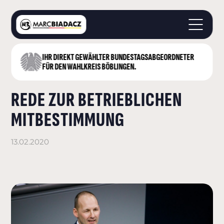
IHR DIREKT GEWÄHLTER BUNDESTAGS­ABGEORDNETER
STARTSEITE
FÜR DEN WAHLKREIS BÖBLINGEN.
ÜBER MICH
REDE ZUR BETRIEBLICHEN
LANDKREIS BÖBLINGEN
DEUTSCHER BUNDESTAG
MITBESTIMMUNG
AKTUELLES
KONTAKT
13.02.2020