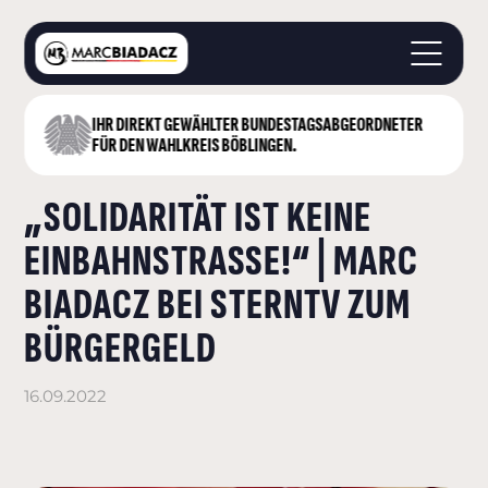
IHR DIREKT GEWÄHLTER BUNDESTAGS­ABGEORDNETER
STARTSEITE
FÜR DEN WAHLKREIS BÖBLINGEN.
ÜBER MICH
„SOLIDARITÄT IST KEINE
LANDKREIS BÖBLINGEN
DEUTSCHER BUNDESTAG
EINBAHNSTRASSE!“ | MARC B
AKTUELLES
IADACZ BEI STERNTV ZUM B
KONTAKT
ÜRGERGELD
16.09.2022