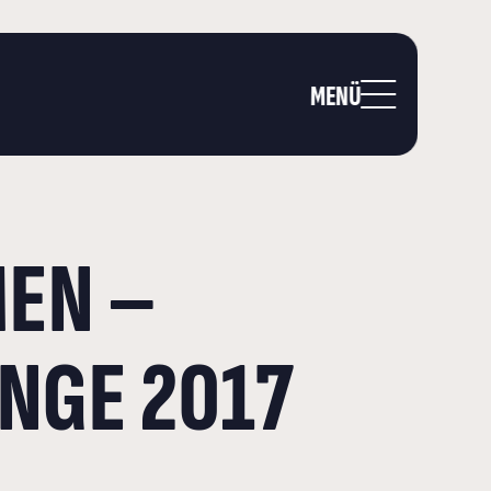
MENÜ
N – B
E 2017 D