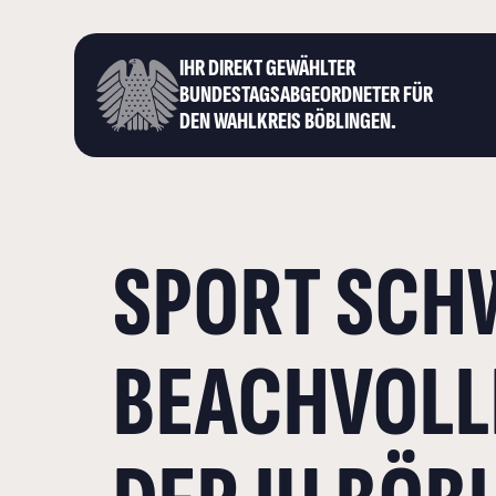
IHR DIREKT GEWÄHLTER
BUNDESTAGS­ABGEORDNETER FÜR
DEN WAHLKREIS BÖBLINGEN.
SPORT SCHW
EACHVOLLEY