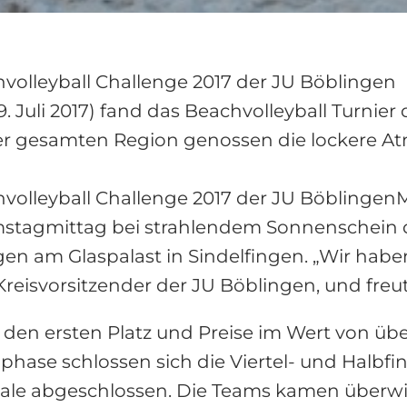
olleyball Challenge 2017 der JU Böblingen
uli 2017) fand das Beachvolleyball Turnier
 der gesamten Region genossen die lockere
olleyball Challenge 2017 der JU BöblingenM
amstagmittag bei strahlendem Sonnenschein d
en am Glaspalast in Sindelfingen. „Wir habe
 Kreisvorsitzender der JU Böblingen, und freu
n ersten Platz und Preise im Wert von über 
hase schlossen sich die Viertel- und Halbf
inale abgeschlossen. Die Teams kamen überw