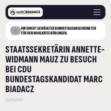
IHR DIREKT GEWÄHLTER BUNDESTAGS­ABGEORDNETER
STARTSEITE
FÜR DEN WAHLKREIS BÖBLINGEN.
ÜBER MICH
STAATSSEKRETÄRIN ANNETTE-
LANDKREIS BÖBLINGEN
DEUTSCHER BUNDESTAG
WIDMANN MAUZ ZU BESUCH
AKTUELLES
BEI CDU
KONTAKT
BUNDESTAGSKANDIDAT MARC
BIADACZ
31.07.2017