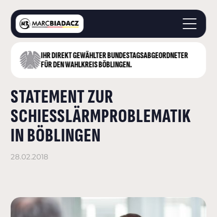
IHR DIREKT GEWÄHLTER BUNDESTAGS­ABGEORDNETER
STARTSEITE
FÜR DEN WAHLKREIS BÖBLINGEN.
ÜBER MICH
STATEMENT ZUR
LANDKREIS BÖBLINGEN
DEUTSCHER BUNDESTAG
SCHIESSLÄRMPROBLEMATIK I
AKTUELLES
N BÖBLINGEN
KONTAKT
28.02.2018