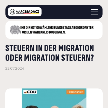
IHR DIREKT GEWÄHLTER BUNDESTAGS­ABGEORDNETER
STARTSEITE
FÜR DEN WAHLKREIS BÖBLINGEN.
ÜBER MICH
STEUERN IN DER MIGRATION
LANDKREIS BÖBLINGEN
DEUTSCHER BUNDESTAG
ODER MIGRATION STEUERN?
AKTUELLES
KONTAKT
23.07.2024