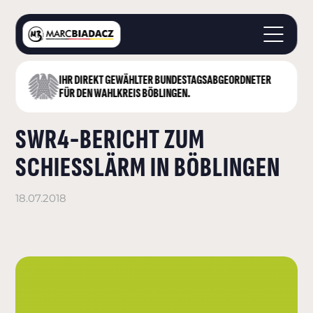
IHR DIREKT GEWÄHLTER BUNDESTAGS­ABGEORDNETER
STARTSEITE
FÜR DEN WAHLKREIS BÖBLINGEN.
ÜBER MICH
SWR4-BERICHT ZUM
LANDKREIS BÖBLINGEN
DEUTSCHER BUNDESTAG
SCHIESSLÄRM IN BÖBLINGEN
AKTUELLES
KONTAKT
18.07.2018