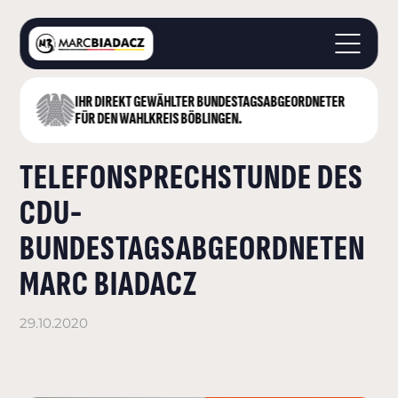
IHR DIREKT GEWÄHLTER BUNDESTAGS­ABGEORDNETER
STARTSEITE
FÜR DEN WAHLKREIS BÖBLINGEN.
ÜBER MICH
TELEFONSPRECHSTUNDE DES
LANDKREIS BÖBLINGEN
DEUTSCHER BUNDESTAG
CDU-
AKTUELLES
BUNDESTAGSABGEORDNETEN
KONTAKT
MARC BIADACZ
29.10.2020