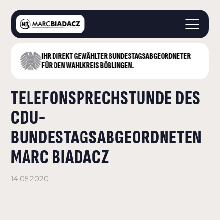
IHR DIREKT GEWÄHLTER BUNDESTAGS­ABGEORDNETER
STARTSEITE
FÜR DEN WAHLKREIS BÖBLINGEN.
ÜBER MICH
TELEFONSPRECHSTUNDE DES
LANDKREIS BÖBLINGEN
DEUTSCHER BUNDESTAG
CDU-
AKTUELLES
BUNDESTAGSABGEORDNETEN
KONTAKT
MARC BIADACZ
14.05.2020