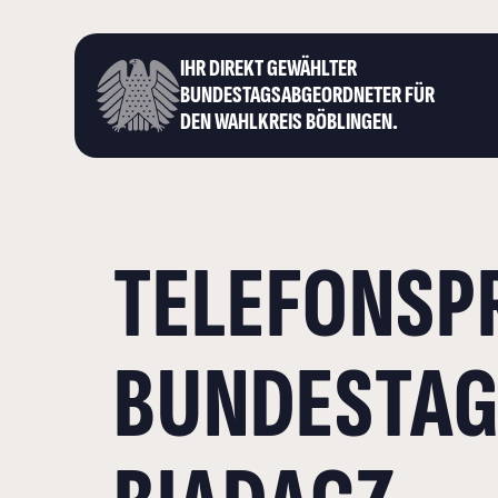
IHR DIREKT GEWÄHLTER
BUNDESTAGS­ABGEORDNETER FÜR
DEN WAHLKREIS BÖBLINGEN.
TELEFONSP
BUNDESTAG