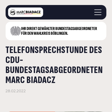
IHR DIREKT GEWÄHLTER BUNDESTAGS­ABGEORDNETER
STARTSEITE
FÜR DEN WAHLKREIS BÖBLINGEN.
ÜBER MICH
TELEFONSPRECHSTUNDE DES
LANDKREIS BÖBLINGEN
DEUTSCHER BUNDESTAG
CDU-
AKTUELLES
BUNDESTAGSABGEORDNETEN
KONTAKT
MARC BIADACZ
28.02.2022