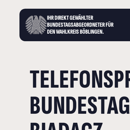
IHR DIREKT GEWÄHLTER
BUNDESTAGS­ABGEORDNETER FÜR
DEN WAHLKREIS BÖBLINGEN.
TELEFONSP
BUNDESTAG