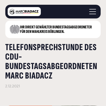
IHR DIREKT GEWÄHLTER BUNDESTAGS­ABGEORDNETER
STARTSEITE
FÜR DEN WAHLKREIS BÖBLINGEN.
ÜBER MICH
TELEFONSPRECHSTUNDE DES
LANDKREIS BÖBLINGEN
DEUTSCHER BUNDESTAG
CDU-
AKTUELLES
BUNDESTAGSABGEORDNETEN
KONTAKT
MARC BIADACZ
2.12.2021