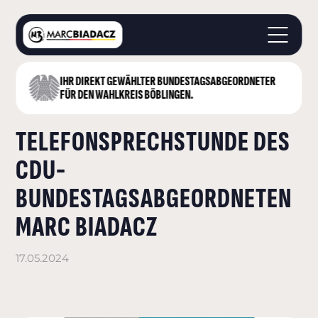
IHR DIREKT GEWÄHLTER BUNDESTAGS­ABGEORDNETER
STARTSEITE
FÜR DEN WAHLKREIS BÖBLINGEN.
ÜBER MICH
TELEFONSPRECHSTUNDE DES
LANDKREIS BÖBLINGEN
DEUTSCHER BUNDESTAG
CDU-
AKTUELLES
BUNDESTAGSABGEORDNETEN
KONTAKT
MARC BIADACZ
17.05.2024