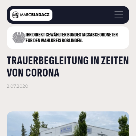
IHR DIREKT GEWÄHLTER BUNDESTAGS­ABGEORDNETER
STARTSEITE
FÜR DEN WAHLKREIS BÖBLINGEN.
ÜBER MICH
TRAUERBEGLEITUNG IN ZEITEN
LANDKREIS BÖBLINGEN
DEUTSCHER BUNDESTAG
VON CORONA
AKTUELLES
KONTAKT
2.07.2020