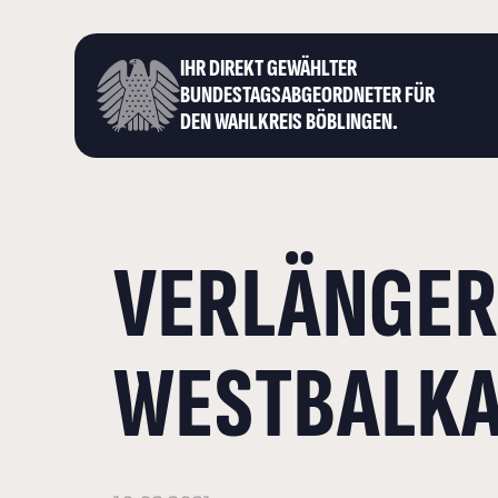
IHR DIREKT GEWÄHLTER
BUNDESTAGS­ABGEORDNETER FÜR
DEN WAHLKREIS BÖBLINGEN.
VERLÄNGER
WESTBALK