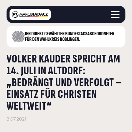
IHR DIREKT GEWÄHLTER BUNDESTAGS­ABGEORDNETER
STARTSEITE
FÜR DEN WAHLKREIS BÖBLINGEN.
ÜBER MICH
VOLKER KAUDER SPRICHT AM
LANDKREIS BÖBLINGEN
DEUTSCHER BUNDESTAG
14. JULI IN ALTDORF:
AKTUELLES
„BEDRÄNGT UND VERFOLGT –
KONTAKT
EINSATZ FÜR CHRISTEN
WELTWEIT“
8.07.2021