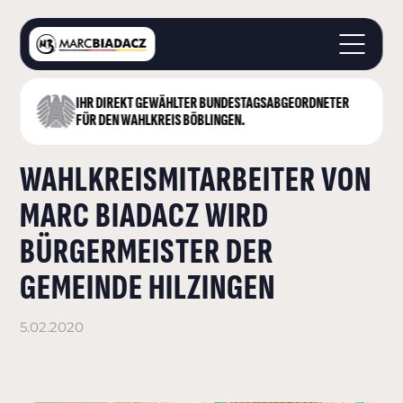
IHR DIREKT GEWÄHLTER BUNDESTAGS­ABGEORDNETER
STARTSEITE
FÜR DEN WAHLKREIS BÖBLINGEN.
ÜBER MICH
WAHLKREISMITARBEITER VON
LANDKREIS BÖBLINGEN
DEUTSCHER BUNDESTAG
MARC BIADACZ WIRD
AKTUELLES
BÜRGERMEISTER DER
KONTAKT
GEMEINDE HILZINGEN
5.02.2020