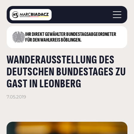
IHR DIREKT GEWÄHLTER BUNDESTAGS­ABGEORDNETER
STARTSEITE
FÜR DEN WAHLKREIS BÖBLINGEN.
ÜBER MICH
WANDERAUSSTELLUNG DES
LANDKREIS BÖBLINGEN
DEUTSCHER BUNDESTAG
DEUTSCHEN BUNDESTAGES ZU
AKTUELLES
GAST IN LEONBERG
KONTAKT
7.05.2019