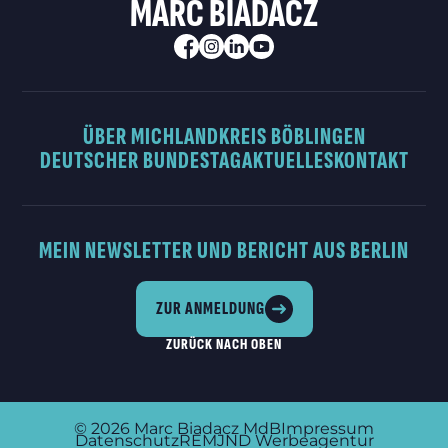
MARC BIADACZ
ÜBER MICH
LANDKREIS BÖBLINGEN
DEUTSCHER BUNDESTAG
AKTUELLES
KONTAKT
MEIN NEWSLETTER UND BERICHT AUS BERLIN
ZUR ANMELDUNG
ZURÜCK NACH OBEN
© 2026
Marc Biadacz MdB
Impressum
Datenschutz
REMJND Werbeagentur