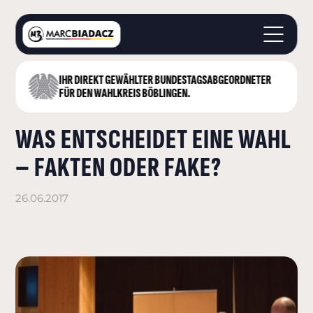
IHR DIREKT GEWÄHLTER BUNDESTAGS­ABGEORDNETER
STARTSEITE
FÜR DEN WAHLKREIS BÖBLINGEN.
ÜBER MICH
WAS ENTSCHEIDET EINE WAHL
LANDKREIS BÖBLINGEN
DEUTSCHER BUNDESTAG
– FAKTEN ODER FAKE?
AKTUELLES
KONTAKT
26.06.2017