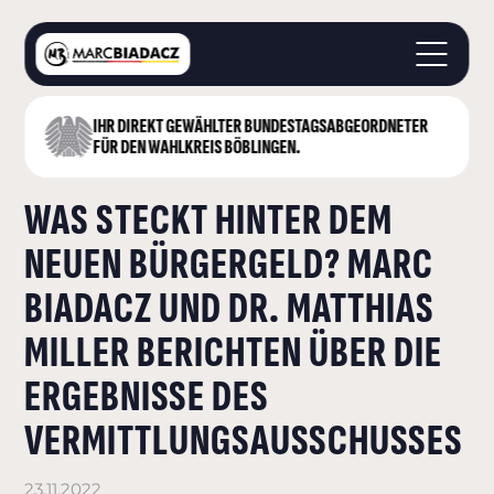
IHR DIREKT GEWÄHLTER BUNDESTAGS­ABGEORDNETER
STARTSEITE
FÜR DEN WAHLKREIS BÖBLINGEN.
ÜBER MICH
WAS STECKT HINTER DEM
LANDKREIS BÖBLINGEN
DEUTSCHER BUNDESTAG
NEUEN BÜRGERGELD? MARC
AKTUELLES
BIADACZ UND DR. MATTHIAS
KONTAKT
MILLER BERICHTEN ÜBER DIE
ERGEBNISSE DES
VERMITTLUNGSAUSSCHUSSES
23.11.2022