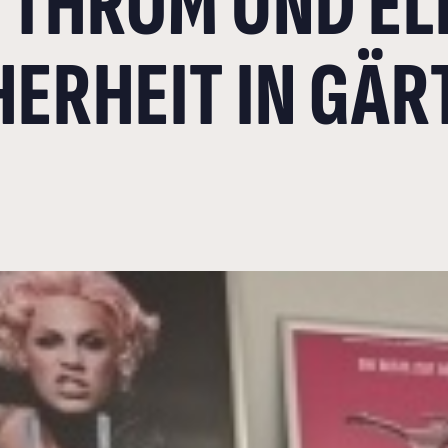
THROM UND ELK
HERHEIT IN GÄR