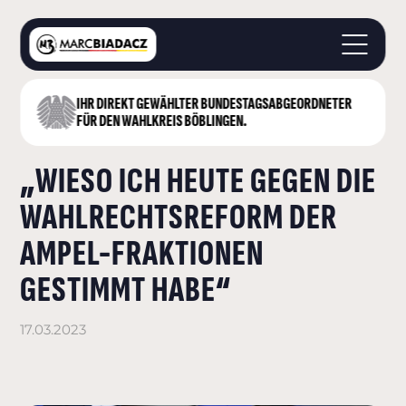
IHR DIREKT GEWÄHLTER BUNDESTAGS­ABGEORDNETER
STARTSEITE
FÜR DEN WAHLKREIS BÖBLINGEN.
ÜBER MICH
„WIESO ICH HEUTE GEGEN DIE
LANDKREIS BÖBLINGEN
DEUTSCHER BUNDESTAG
WAHLRECHTSREFORM DER
AKTUELLES
AMPEL-FRAKTIONEN
KONTAKT
GESTIMMT HABE“
17.03.2023