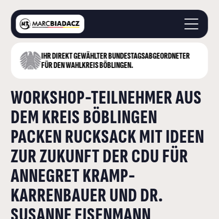
IHR DIREKT GEWÄHLTER BUNDESTAGS­ABGEORDNETER
STARTSEITE
FÜR DEN WAHLKREIS BÖBLINGEN.
ÜBER MICH
WORKSHOP-TEILNEHMER AUS
LANDKREIS BÖBLINGEN
DEUTSCHER BUNDESTAG
DEM KREIS BÖBLINGEN
AKTUELLES
PACKEN RUCKSACK MIT IDEEN
KONTAKT
ZUR ZUKUNFT DER CDU FÜR
ANNEGRET KRAMP-
KARRENBAUER UND DR.
SUSANNE EISENMANN