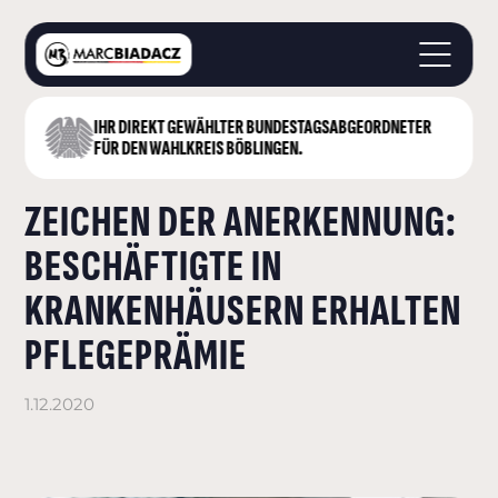
IHR DIREKT GEWÄHLTER BUNDESTAGS­ABGEORDNETER
STARTSEITE
FÜR DEN WAHLKREIS BÖBLINGEN.
ÜBER MICH
ZEICHEN DER ANERKENNUNG:
LANDKREIS BÖBLINGEN
DEUTSCHER BUNDESTAG
BESCHÄFTIGTE IN
AKTUELLES
KRANKENHÄUSERN ERHALTEN
KONTAKT
PFLEGEPRÄMIE
1.12.2020