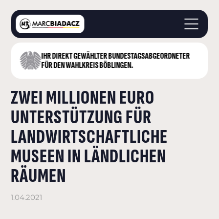
IHR DIREKT GEWÄHLTER BUNDESTAGS­ABGEORDNETER
STARTSEITE
FÜR DEN WAHLKREIS BÖBLINGEN.
ÜBER MICH
ZWEI MILLIONEN EURO
LANDKREIS BÖBLINGEN
DEUTSCHER BUNDESTAG
UNTERSTÜTZUNG FÜR
AKTUELLES
LANDWIRTSCHAFTLICHE
KONTAKT
MUSEEN IN LÄNDLICHEN
RÄUMEN
1.04.2021