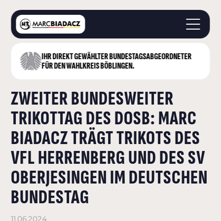
IHR DIREKT GEWÄHLTER BUNDESTAGS­ABGEORDNETER
STARTSEITE
FÜR DEN WAHLKREIS BÖBLINGEN.
ÜBER MICH
ZWEITER BUNDESWEITER
LANDKREIS BÖBLINGEN
DEUTSCHER BUNDESTAG
TRIKOTTAG DES DOSB: MARC
AKTUELLES
BIADACZ TRÄGT TRIKOTS DES
KONTAKT
VFL HERRENBERG UND DES SV
OBERJESINGEN IM DEUTSCHEN
BUNDESTAG
11.06.2024