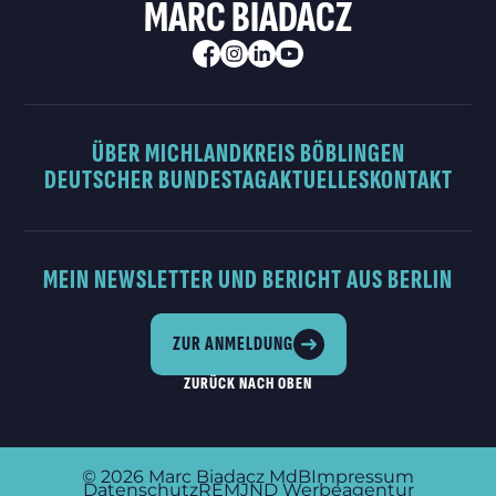
MARC BIADACZ
ÜBER MICH
LANDKREIS BÖBLINGEN
DEUTSCHER BUNDESTAG
AKTUELLES
KONTAKT
MEIN NEWSLETTER UND BERICHT AUS BERLIN
ZUR ANMELDUNG
ZURÜCK NACH OBEN
© 2026
Marc Biadacz MdB
Impressum
Datenschutz
REMJND Werbeagentur