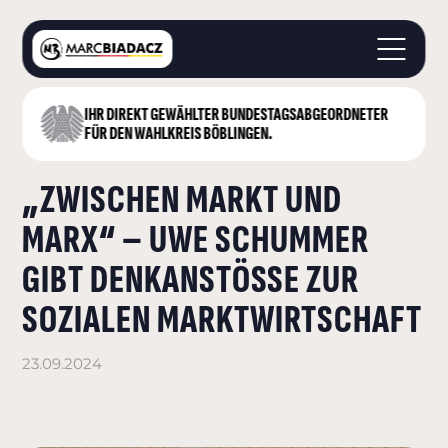
IHR DIREKT GEWÄHLTER BUNDESTAGS­ABGEORDNETER
STARTSEITE
FÜR DEN WAHLKREIS BÖBLINGEN.
ÜBER MICH
„ZWISCHEN MARKT UND
LANDKREIS BÖBLINGEN
DEUTSCHER BUNDESTAG
MARX“ – UWE SCHUMMER
AKTUELLES
GIBT DENKANSTÖSSE ZUR S
KONTAKT
OZIALEN MARKTWIRTSCHAFT
23.09.2024