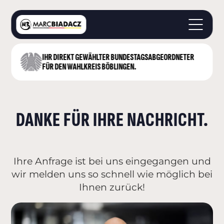
IHR DIREKT GEWÄHLTER BUNDESTAGS­ABGEORDNETER
STARTSEITE
FÜR DEN WAHLKREIS BÖBLINGEN.
ÜBER MICH
LANDKREIS BÖBLINGEN
DEUTSCHER BUNDESTAG
DANKE FÜR IHRE NACHRICHT.
AKTUELLES
KONTAKT
Ihre Anfrage ist bei uns eingegangen und
wir melden uns so schnell wie möglich bei
Ihnen zurück!